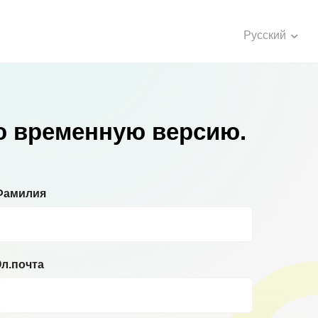
Русский
ю временную версию.
Фамилия
л.почта