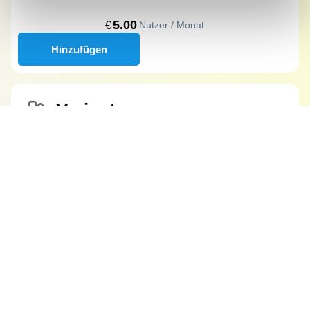
5.00
€
Nutzer / Monat
Hinzufügen
Variants
Totale di oggi:
€ 0 per 15 giorni
Manage multiple product variants.
Dopo 15 giorni:
Enter multiple product attributes in the order:
Gesamt (12 Monate)
€
58
.
56
size, color, material, format, dimension,
packaging.
Choose the quantity, the price, the discounts
Beginnen Sie die kostenlose Probe
for each product variant.
6.00
€
Nutzer / Monat
Hinzufügen