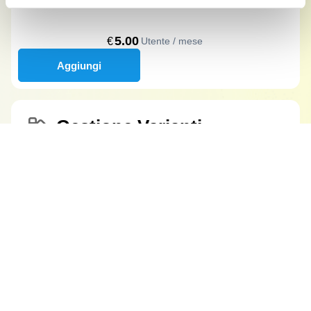
5.00
€
Utente / mese
Aggiungi
Gestione Varianti
Totale di oggi:
€ 0 per 15 giorni
Gestisci tutte le varianti multiple di prodotto
Dopo 15 giorni:
Per ogni variante scegli la quantità, il prezzo,
gli sconti
Totale (12 mesi)
€
58
.
56
Inizia la prova gratuita
6.00
€
Utente / mese
Aggiungi