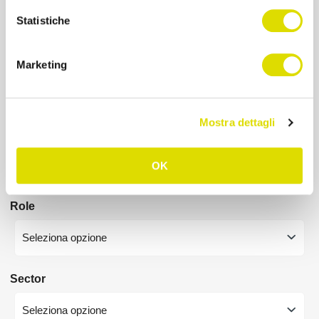
Statistiche
Город
Marketing
Mostra dettagli
Количество сотрудников
Seleziona opzione
OK
Role
Seleziona opzione
Sector
Seleziona opzione