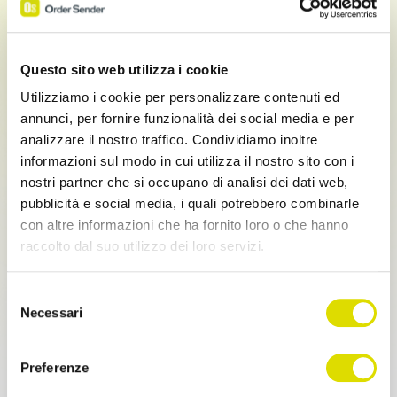
Имя
Questo sito web utilizza i cookie
Utilizziamo i cookie per personalizzare contenuti ed
annunci, per fornire funzionalità dei social media e per
Фамилия
analizzare il nostro traffico. Condividiamo inoltre
informazioni sul modo in cui utilizza il nostro sito con i
nostri partner che si occupano di analisi dei dati web,
pubblicità e social media, i quali potrebbero combinarle
Телефон
con altre informazioni che ha fornito loro o che hanno
raccolto dal suo utilizzo dei loro servizi.
+39
Link
Selezione
Эл.почта
all'informativa:
https://www.ordersender.com/cookie-
Necessari
del
policy
consenso
Preferenze
Фирма