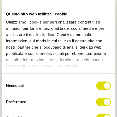
Name
Questo sito web utilizza i cookie
Utilizziamo i cookie per personalizzare contenuti ed
Surname
annunci, per fornire funzionalità dei social media e per
analizzare il nostro traffico. Condividiamo inoltre
informazioni sul modo in cui utilizza il nostro sito con i
nostri partner che si occupano di analisi dei dati web,
Phone
pubblicità e social media, i quali potrebbero combinarle
con altre informazioni che ha fornito loro o che hanno
+39
raccolto dal suo utilizzo dei loro servizi.
Link
Email
Selezione
all'informativa:
https://www.ordersender.com/cookie-
Necessari
del
policy
consenso
Preferenze
Company